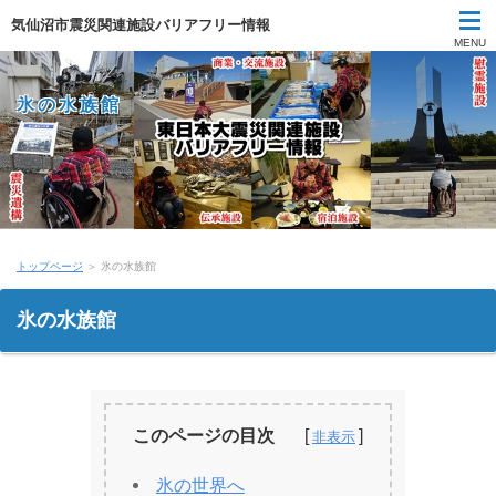
気仙沼市震災関連施設バリアフリー情報
MENU
氷の水族館
トップページ
＞ 氷の水族館
氷の水族館
このページの目次
氷の世界へ