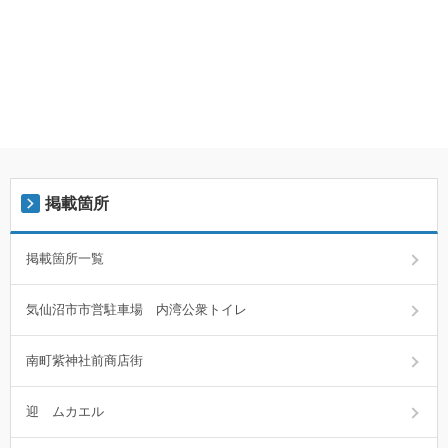
掲載箇所
掲載箇所一覧
気仙沼市市営駐車場 内湾公衆トイレ
南町紫神社前商店街
迎 ムカエル