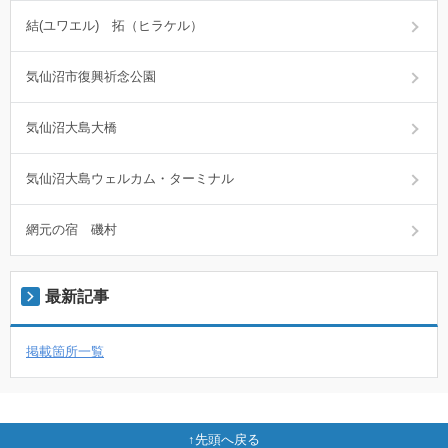
結(ユワエル) 拓（ヒラケル）
気仙沼市復興祈念公園
気仙沼大島大橋
気仙沼大島ウェルカム・ターミナル
網元の宿 磯村
最新記事
掲載箇所一覧
先頭へ戻る