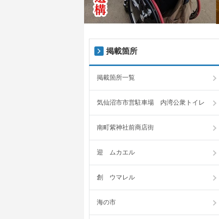
掲載箇所
掲載箇所一覧
気仙沼市市営駐車場 内湾公衆トイレ
南町紫神社前商店街
迎 ムカエル
創 ウマレル
海の市